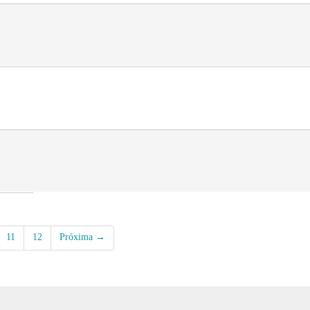
11
12
Próxima →