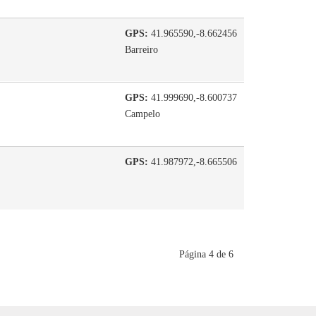
GPS:
41.965590,-8.662456
Barreiro
GPS:
41.999690,-8.600737
Campelo
GPS:
41.987972,-8.665506
Página 4 de 6